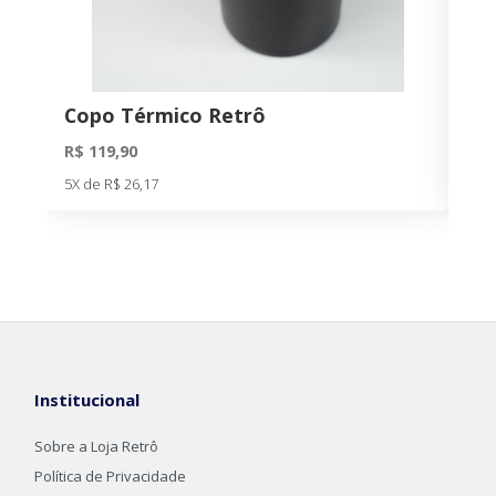
Copo Térmico Retrô
Ga
R$ 119,90
R$ 
5X de R$ 26,17
5X d
Institucional
Sobre a Loja Retrô
Política de Privacidade